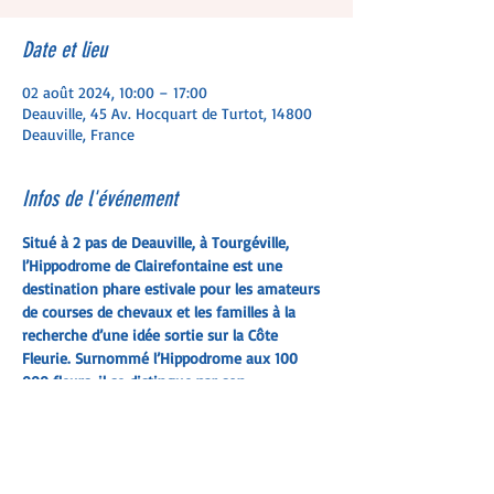
Date et lieu
02 août 2024, 10:00 – 17:00
Deauville, 45 Av. Hocquart de Turtot, 14800
Deauville, France
Infos de l'événement
Situé à 2 pas de Deauville, à Tourgéville, 
l’Hippodrome de Clairefontaine est une 
destination phare estivale pour les amateurs 
de courses de chevaux et les familles à la 
recherche d’une idée sortie sur la Côte 
Fleurie. Surnommé l’Hippodrome aux 100 
000 fleurs, il se distingue par son 
architecture typiquement normande et son 
ambiance familiale et conviviale. Direction 
les tribunes pour vivre une expérience 
sensorielle unique.
C'est avec une toute 