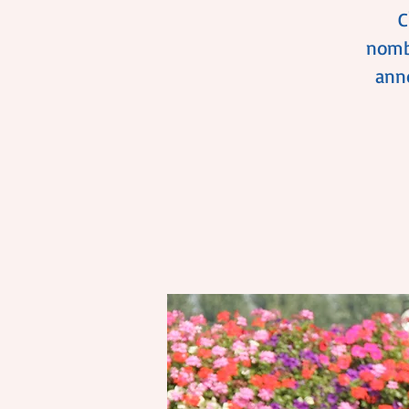
C
nomb
ann