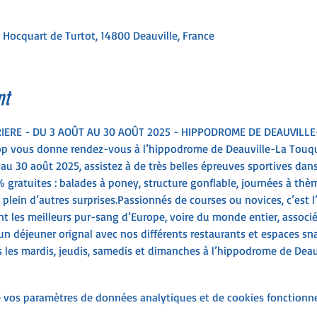
 Hocquart de Turtot, 14800 Deauville, France
nt
IERE - DU 3 AOÛT AU 30 AOÛT 2025 - HIPPODROME DE DEAUVILL
alop vous donne rendez-vous à l’hippodrome de Deauville-La Touq
 au 30 août 2025, assistez à de très belles épreuves sportives dan
 gratuites : balades à poney, structure gonflable, journées à th
 plein d’autres surprises.Passionnés de courses ou novices, c’est l
nt les meilleurs pur-sang d’Europe, voire du monde entier, associé
un déjeuner orignal avec nos différents restaurants et espaces sna
 les mardis, jeudis, samedis et dimanches à l’hippodrome de Deau
 vos paramètres de données analytiques et de cookies fonctionne