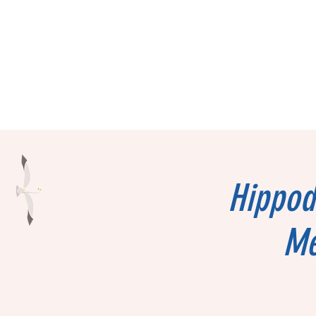
Hippod
Me