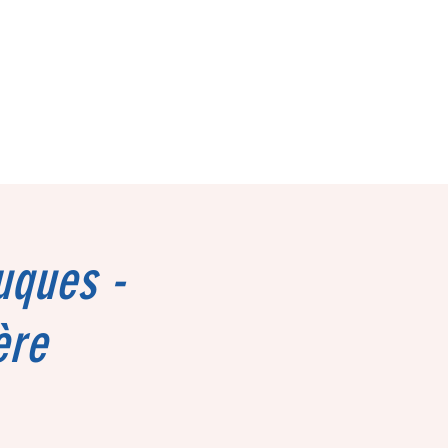
uques -
ère