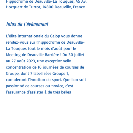
Hippodrome de Deauville-La Touques, 45 Av.
Hocquart de Turtot, 14800 Deauville, France
Infos de l'événement
L’élite internationale du Galop vous donne 
rendez-vous sur l’hippodrome de Deauville-
La Touques tout le mois d’août pour le 
Meeting de Deauville Barrière ! Du 30 juillet 
au 27 août 2023, une exceptionnelle 
concentration de 16 journées de courses de 
Groupe, dont 7 labellisées Groupe 1, 
cumuleront l’émotion du sport. Que l’on soit 
passionné de courses ou novice, c’est 
l’assurance d’assister à de très belles 
épreuves intenses, opposant les meilleurs 
pur-sang d’Europe, voire du monde entier, 
associés aux meilleurs jockeys de Galop. 
Venez assister à une incroyable série de 
compétitions sportives et encourager les 
exploits des champions !
