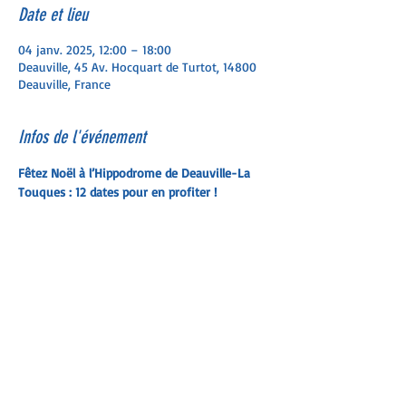
Date et lieu
04 janv. 2025, 12:00 – 18:00
Deauville, 45 Av. Hocquart de Turtot, 14800
Deauville, France
Infos de l'événement
Fêtez Noël à l’Hippodrome de Deauville-La 
Touques : 12 dates pour en profiter !
Plongez dans une ambiance magique aux 
couleurs de Noël à l’occasion des fêtes de fin 
d’année. 
Au programme, selon les dates : rencontre 
avec le Père-Noël et ses joyeux lutins, 
animations gratuites pour les enfants, 
gourmandises hivernales, immense sapin et 
illuminations… sans oublier le spectacle des 
courses ! C’est GRATUIT pour les enfants de – 
de 12 ans et à partir de 3€ pour les parents. 
Découvrez le programme sans plus attendre ! 