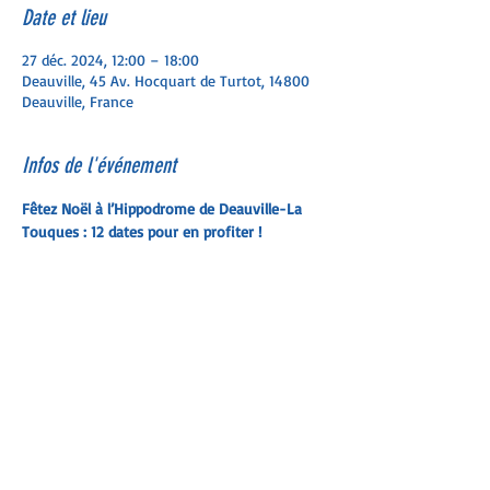
Date et lieu
27 déc. 2024, 12:00 – 18:00
Deauville, 45 Av. Hocquart de Turtot, 14800
Deauville, France
Infos de l'événement
Fêtez Noël à l’Hippodrome de Deauville-La 
Touques : 12 dates pour en profiter !
Plongez dans une ambiance magique aux 
couleurs de Noël à l’occasion des fêtes de fin 
d’année. 
Au programme, selon les dates : rencontre 
avec le Père-Noël et ses joyeux lutins, 
animations gratuites pour les enfants, 
gourmandises hivernales, immense sapin et 
illuminations… sans oublier le spectacle des 
courses ! C’est GRATUIT pour les enfants de – 
de 12 ans et à partir de 3€ pour les parents. 
Découvrez le programme sans plus attendre ! 