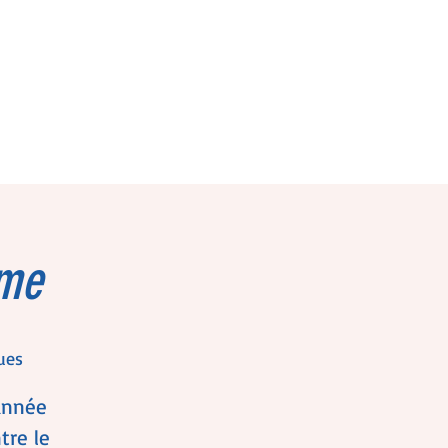
ome
ues
année
tre le