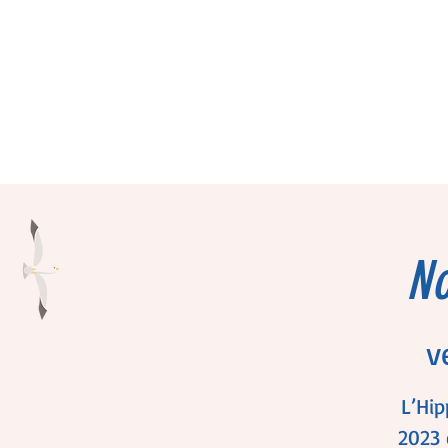
No
v
L’Hi
2023 